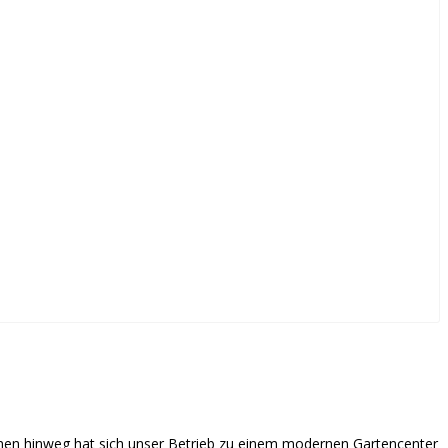
nen hinweg hat sich unser Betrieb zu einem modernen Gartencenter